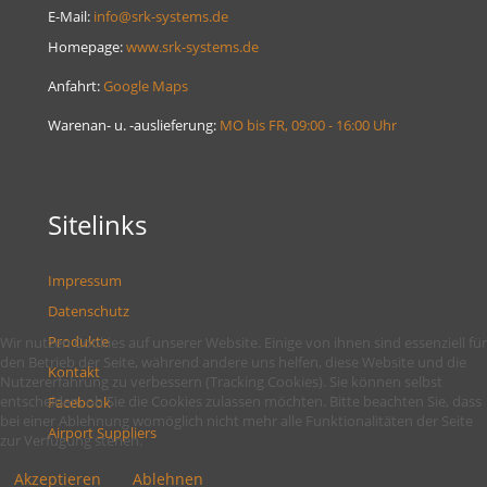
E-Mail:
info@srk-systems.de
Homepage:
www.srk-systems.de
Anfahrt:
Google Maps
Warenan- u. -auslieferung:
MO bis FR, 09:00 - 16:00 Uhr
Sitelinks
Impressum
Datenschutz
Produkte
Wir nutzen Cookies auf unserer Website. Einige von ihnen sind essenziell für
den Betrieb der Seite, während andere uns helfen, diese Website und die
Kontakt
Nutzererfahrung zu verbessern (Tracking Cookies). Sie können selbst
entscheiden, ob Sie die Cookies zulassen möchten. Bitte beachten Sie, dass
Facebook
bei einer Ablehnung womöglich nicht mehr alle Funktionalitäten der Seite
Airport Suppliers
zur Verfügung stehen.
Akzeptieren
Ablehnen